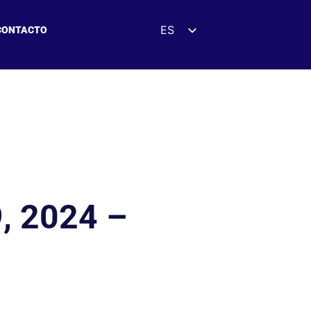
ES
CONTACTO
EN
DE
FR
UK
ZH
HI
AR
, 2024 –
IT