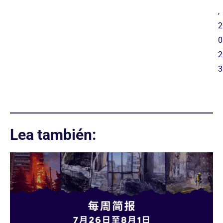
,
2
0
2
3
Lea también: