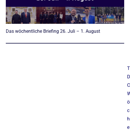
Das wöchentliche Briefing 26. Juli – 1. August
T
C
ö
c
h
e