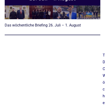
Das wöchentliche Briefing 26. Juli – 1. August
T
C
ö
c
h
e