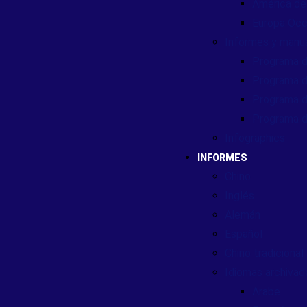
América de
Europa Occ
Informes y manu
Programa d
Programa d
Programa d
Programa d
Infographics
INFORMES
Chino
Inglés
Alemán
Español
Chino tradicional
Idiomas archivad
Arabe