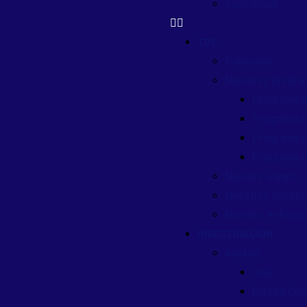
Suscríbase
TDC
Panorama
Nuestros progra
Programa d
Programa d
Programa d
Programa d
Nuestro equipo
Nuestros valores
Nuestro enfoque
INVESTIGACIÓN
Análisis
Asia
Europa Cent