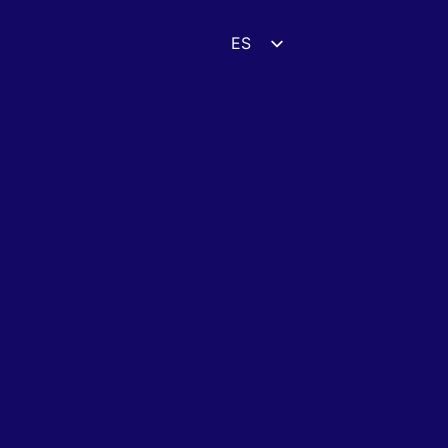
ES
EN
DE
FR
UK
ZH
HI
AR
IT