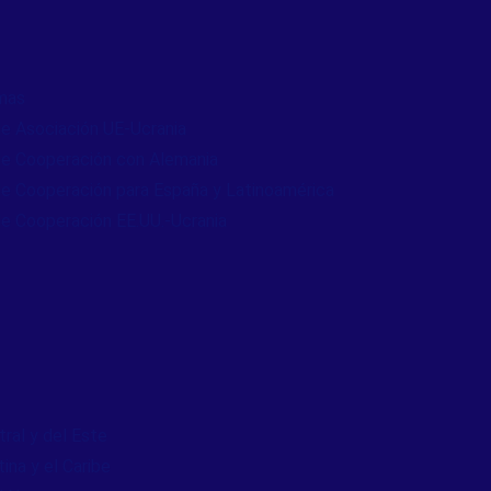
mas
e Asociación UE-Ucrania
e Cooperación con Alemania
e Cooperación para España y Latinoamérica
e Cooperación EE.UU.-Ucrania
ral y del Este
ina y el Caribe