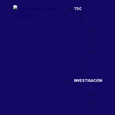
TDC
Panorama
Nuestros progra
Programa d
Programa d
Programa d
Programa d
Nuestro equipo
Nuestros valores
Nuestro enfoque
INVESTIGACIÓN
Análisis
Asia
Europa Cent
América Lat