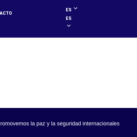
ES
ACTO
ES
ies comparison
romovemos la paz y la seguridad internacionales