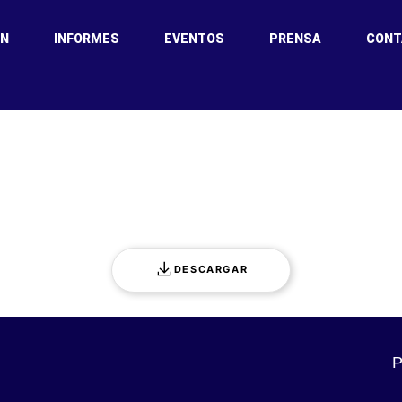
ÓN
INFORMES
EVENTOS
PRENSA
CONT
 and Ukraine econom
DESCARGAR
P