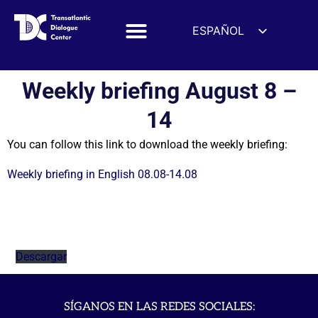
ESPAÑOL
ENGLISH
DEUTSCH
Weekly briefing August 8 –
FRANÇAIS
14
УКРАЇНСЬКА
You can follow this link to download the weekly briefing:
简体中文
हिन्दी
Weekly briefing in English 08.08-14.08
العربية
ITALIANO
Descargar
SÍGANOS EN LAS REDES SOCIALES: