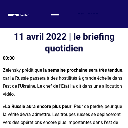
ESPAÑOL
ENGLISH
DEUTSCH
11 avril 2022 | le briefing
FRANÇAIS
quotidien
УКРАЇНСЬКА
00:00
简体中文
हिन्दी
Zelensky prédit que
la semaine prochaine sera très tendue
,
العربية
car la Russie passera à des hostilités à grande échelle dans
l’est de l’Ukraine, Le chef de l’Etat l’a dit dans une allocution
ITALIANO
vidéo.
»
La Russie aura encore plus peur
. Peur de perdre, peur que
la vérité devra admettre. Les troupes russes se déplaceront
vers des opérations encore plus importantes dans l’est de