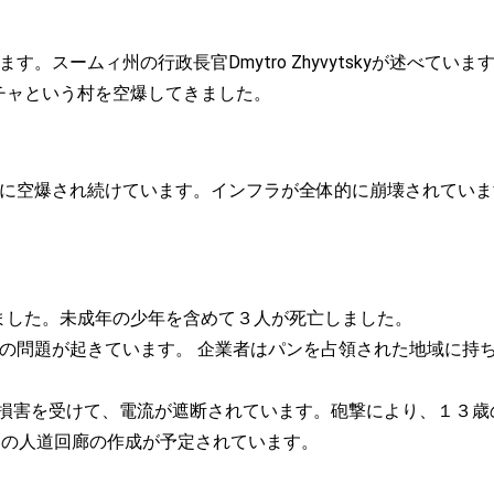
スームィ州の行政長官Dmytro Zhyvytskyが述べていま
ィチャという村を空爆してきました。
空爆され続けています。インフラが全体的に崩壊されています。
砲撃しました。未成年の少年を含めて３人が死亡しました。
題が起きています。 企業者はパンを占領された地域に持ち込むこと
。電力線が損害を受けて、電流が遮断されています。砲撃により、１
yaから三つの人道回廊の作成が予定されています。