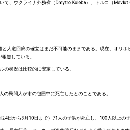
イナ外務省（Dmytro Kuleba）、トルコ（Mevlut Cavu
難と人道回廊の確立はまだ不可能のままである。現在、オリホ
ykが報告している。
ルの状況は比較的に安定している。
ば、1300人の民間人が市の包囲中に死亡したとのことである。
来（2月24日から3月10日まで）71人の子供が死亡し、100人以