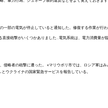
略、暴力行為、ジュネーブ条約違反などをよく覚えておきます
の一部の電気が停止していると通知した。修復する作業が行わ
たる直接砲撃がいくつかありました…電気系統は、電力消費量が
、侵略者の砲撃に遭った。 «マリウポリ市では、ロシア軍は
ㅡとウクライナの国家緊急サービスを報告している。