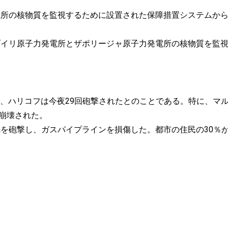
発電所の核物質を監視するために設置された保障措置システムか
ノブイリ原子力発電所とザポリージャ原子力発電所の核物質を監
によると、ハリコフは今夜29回砲撃されたとのことである。特に、マ
を崩壊された。
altivkaを砲撃し、ガスパイプラインを損傷した。都市の住民の