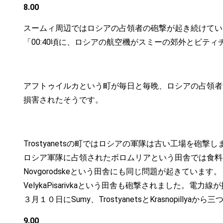
8.00
スームィ周辺ではロシアの占領者の砲撃が起き続けています。
「00:40頃に、ロシアの航空機がスミーの郊外とビテ
アフトゥイルカという町が毎日と毎晩、ロシアの占領者に
損害されたそうです。
Trostyanetsの町ではロシアの軍隊は古い工場を
ロシア軍隊に占領されたボロムリアという田舎では食料の問
Novgorodskeという田舎にも同じ問題が起きています。
VelykaPisarivkaという田舎も砲撃されました
３月１０日にSumy、TrostyanetsとKrasnopill
9.00