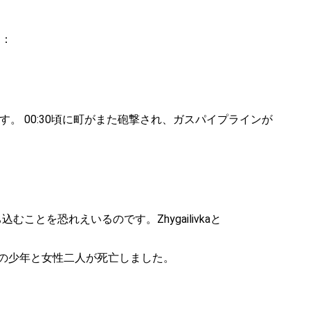
す：
 00:30頃に町がまた砲撃され、ガスパイプラインが
を恐れえいるのです。Zhygailivkaと
３歳の少年と女性二人が死亡しました。