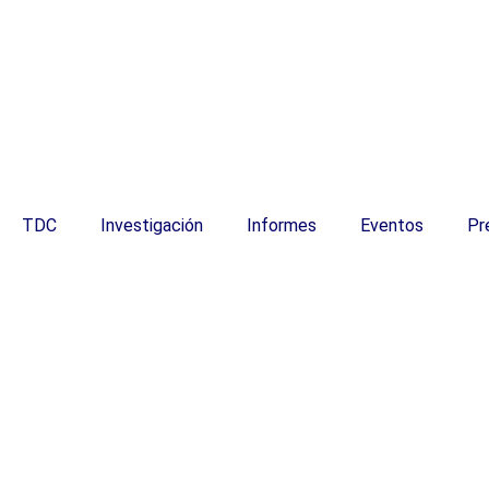
TDC
Investigación
Informes
Eventos
Pr
ES
ES
3月10日 日報