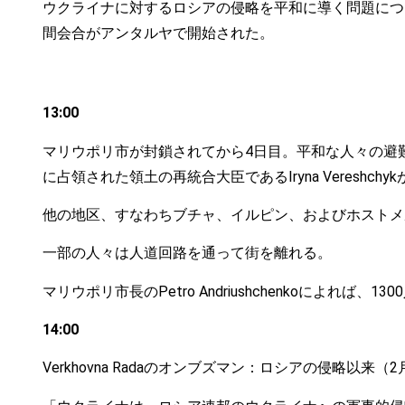
ウクライナに対するロシアの侵略を平和に導く問題について、ウクラ
間会合がアンタルヤで開始された。
13:00
マリウポリ市が封鎖されてから4日目。平和な人々の避
に占領された領土の再統合大臣であるIryna Vereshch
他の地区、すなわちブチャ、イルピン、およびホストメ
一部の人々は人道回路を通って街を離れる。
マリウポリ市長のPetro Andriushchenkoによれ
14:00
Verkhovna Radaのオンブズマン：ロシアの侵略以