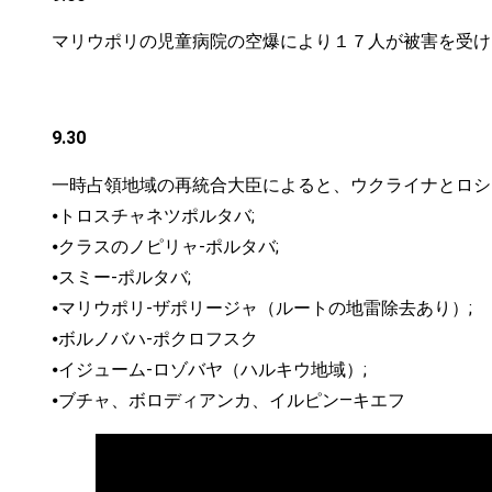
マリウポリの児童病院の空爆により１７人が被害を受け
9.30
一時占領地域の再統合大臣によると、ウクライナとロシ
⦁トロスチャネツポルタバ;
⦁クラスのノピリャ-ポルタバ;
⦁スミー-ポルタバ;
⦁マリウポリ-ザポリージャ（ルートの地雷除去あり）;
⦁ボルノバハ-ポクロフスク
⦁イジューム-ロゾバヤ（ハルキウ地域）;
⦁ブチャ、ボロディアンカ、イルピン—キエフ