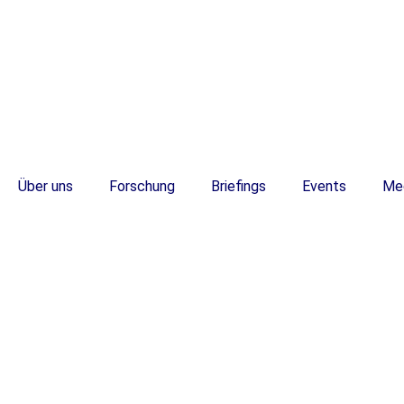
Über uns
Forschung
Briefings
Events
Me
DE
DE