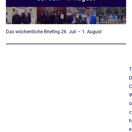
Das wöchentliche Briefing 26. Juli – 1. August
T
C
ö
c
h
e