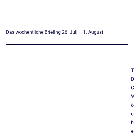
Das wöchentliche Briefing 26. Juli – 1. August
T
C
ö
c
h
e