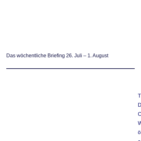
Das wöchentliche Briefing 26. Juli – 1. August
T
ö