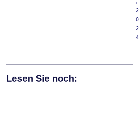
,
2
0
2
4
Lesen Sie noch: