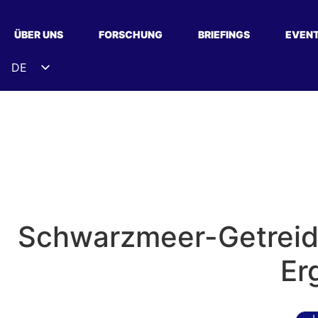
ÜBER UNS
FORSCHUNG
BRIEFINGS
EVEN
DE
EN
ES
FR
UK
ZH
HI
Schwarzmeer-Getreide-
AR
IT
Er