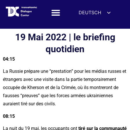
DEUTSCH
ENGLISH
ESPAÑOL
19 Mai 2022 | le briefing
FRANÇAIS
quotidien
УКРАЇНСЬКА
04:15
简体中文
हिन्दी
La Russie prépare une “prestation” pour les médias russes et
العربية
étrangers avec une visite dans la partie temporairement
occupée de Kherson et de la Crimée, où ils montreront de
ITALIANO
fausses “preuves” que les forces armées ukrainiennes
auraient tiré sur des civils.
08:15
La nuit du 19 mai, les occupants ont
tiré sur la communauté