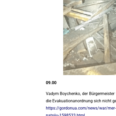
09.00
Vadym Boychenko, der Bürgermeister v
die Evakuationanordnung sich nicht g
https://gordonua.com/news/war/mer-mar
natsiju-1598533.html