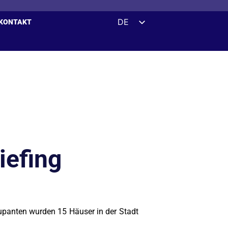
DE
KONTAKT
EN
ES
FR
UK
ZH
HI
AR
riefing
IT
kkupanten wurden 15 Häuser in der Stadt