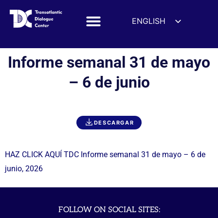
ENGLISH
ESPAÑOL
DEUTSCH
Informe semanal 31 de mayo
FRANÇAIS
– 6 de junio
УКРАЇНСЬКА
简体中文
हिन्दी
DESCARGAR
العربية
ITALIANO
HAZ CLICK AQUÍ TDC Informe semanal 31 de mayo – 6 de
junio, 2026
FOLLOW ON SOCIAL SITES: