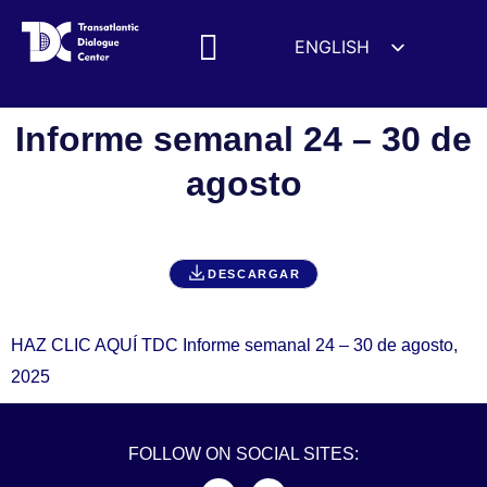
ENGLISH
ESPAÑOL
MEDIA MENTIONS
DEUTSCH
Informe semanal 24 – 30 de
FRANÇAIS
agosto
УКРАЇНСЬКА
简体中文
हिन्दी
DESCARGAR
العربية
ITALIANO
HAZ CLIC AQUÍ TDC Informe semanal 24 – 30 de agosto,
2025
FOLLOW ON SOCIAL SITES: