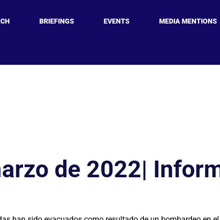
RCH
BRIEFINGS
EVENTS
MEDIA MENTIONS
arzo de 2022| Inform
as han sido evacuados como resultado de un bombardeo en el d