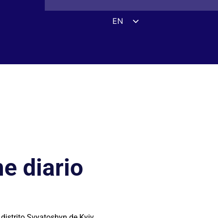
EN
ES
DE
FR
UK
ZH
HI
AR
IT
e diario
istrito Svyatoshyn de Kyiv.