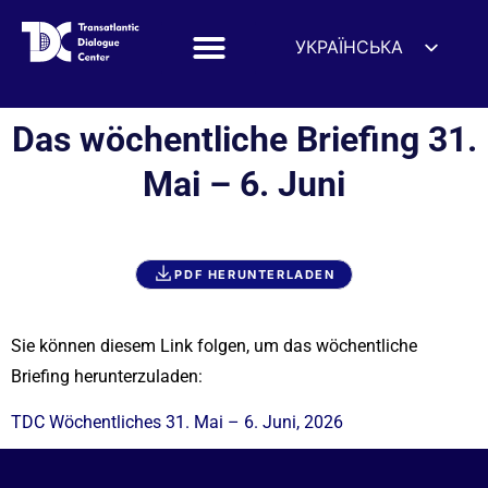
УКРАЇНСЬКА
ENGLISH
ESPAÑOL
Das wöchentliche Briefing 31.
DEUTSCH
Mai – 6. Juni
FRANÇAIS
简体中文
हिन्दी
PDF HERUNTERLADEN
العربية
ITALIANO
Sie können diesem Link folgen, um das wöchentliche
Briefing herunterzuladen:
TDC Wöchentliches 31. Mai – 6. Juni, 2026