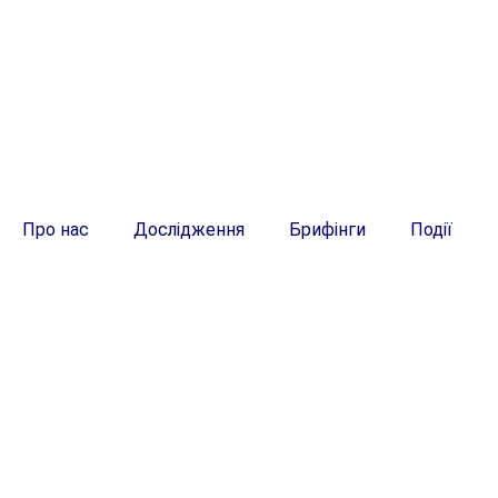
Про нас
Дослідження
Брифінги
Події
UK
UK
每周简报 12月21