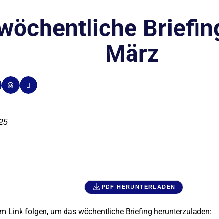
wöchentliche Briefing
März
025
PDF HERUNTERLADEN
m Link folgen, um das wöchentliche Briefing herunterzuladen: