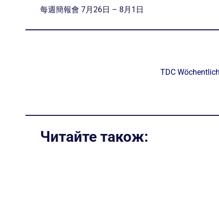
每週簡報會 7月26日 – 8月1日
TDC Wöchentlich
Читайте також: