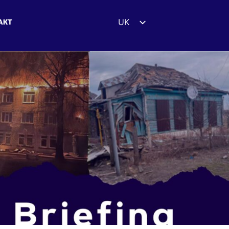
UK
АКТ
EN
ES
DE
FR
ZH
HI
AR
IT