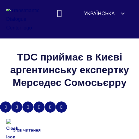
УКРАЇНСЬКА
ENGLISH
ESPAÑOL
DEUTSCH
FRANÇAIS
TDC приймає в Києві
简体中文
аргентинську експертку
हिन्दी
Мерседес Сомосьєрру
العربية
ITALIANO
5
хв читання