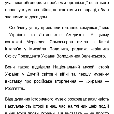
учасники обговорили проблеми організації освітнього
процесу в умовах війни, перспективи співпраці, обмін
знаннями та досвідом.
Особливу увагу приділили питанню комунікації між
Україною та Латинською Америкою. У цьому
контексті Мерседес Сомосьєрра взяла в Києві
інтерв’ю у Михайла Подоляка, радника керівника
Офісу Президента України Володимира Зеленського.
Вони також відвідали Національний музей історії
України у Другій світовій війні та першу музейну
виставку про російське вторгнення — «Україна —
Розп’яття».
Відвідування історичного музею розкриває важливість
і актуальність історії в наш час, на тлі нинішніх подій
війни Росії проти України. Ця виставка — не просто