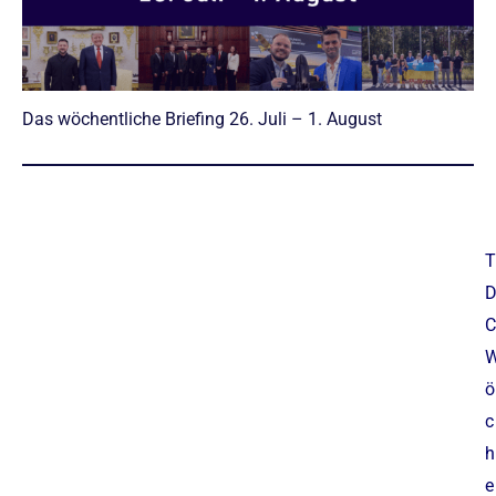
Das wöchentliche Briefing 26. Juli – 1. August
T
C
ö
c
h
e