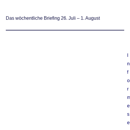
Das wöchentliche Briefing 26. Juli – 1. August
I
n
f
o
r
e
s
e