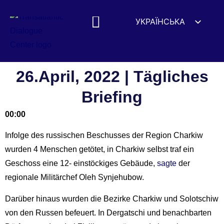
УКРАЇНСЬКА
ENGLISH
ESPAÑOL
DEUTSCH
26.April, 2022 | Tägliches
FRANÇAIS
Briefing
简体中文
00:00
हिन्दी
Infolge des russischen Beschusses der Region Charkiw
العربية
wurden 4 Menschen getötet, in Charkiw selbst traf ein
ITALIANO
Geschoss eine 12- einstöckiges Gebäude,
sagte
der
regionale Militärchef Oleh Synjehubow.
Darüber hinaus wurden die Bezirke Charkiw und Solotschiw
von den Russen befeuert. In Dergatschi und benachbarten