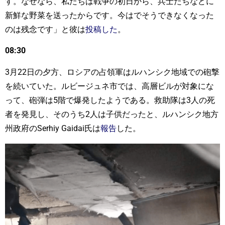
す。なぜなら、私たちは戦争の初日から、兵士たちなどに
新鮮な野菜を送ったからです。今はでそうできなくなった
のは残念です」と彼は
投稿した
。
08:30
3月22日の夕方、ロシアの占領軍はルハンシク地域での砲撃
を続いていた。ルビージュネ市では、高層ビルが対象にな
って、砲弾は5階で爆発したようである。救助隊は3人の死
者を発見し、そのうち2人は子供だったと、ルハンシク地方
州政府のSerhiy Gaidai氏は
報告
した。