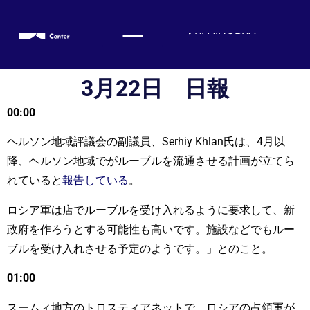
УКРАЇНСЬКА
ENGLISH
ESPAÑOL
3月22日 日報
DEUTSCH
00:00
FRANÇAIS
ヘルソン地域評議会の副議員、Serhiy Khlan氏は、4月以
简体中文
降、ヘルソン地域でがルーブルを流通させる計画が立てら
हिन्दी
れていると
報告している
。
العربية
ロシア軍は店でルーブルを受け入れるように要求して、新
ITALIANO
政府を作ろうとする可能性も高いです。施設などでもルー
ブルを受け入れさせる予定のようです。」とのこと。
01:00
スームィ地方のトロスティアネットで、ロシアの占領軍が