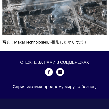
写真：MaxarTechnologiesが撮影したマリウポリ
СТЕЖТЕ ЗА НАМИ В СОЦМЕРЕЖАХ
Сприяємо міжнародному миру та безпеці