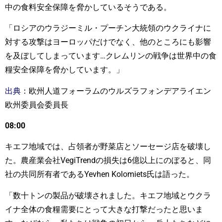
中の食料安全保障を脅かしているそうである。
「ロシアのウラジーミル・プーチン大統領のウクライナに
対する攻撃はヨーロッパだけでなく、他のところにも影響
を及ぼしてしまっています…クレムリンの戦争は世界中の食
糧安全保障を脅かしています。」
出典
：欧州人道フォーラムのウルズラフォンデアライエン
欧州委員会委員長
08:00
キエフ地域では、占領者が野菜店とソーセージ店を破壊し
た。農産業会社VegiTrendの損失は6億以上にのぼると、同
社の共同所有者であるYevhen Kolomiets氏は語った。
「数十トンの製品が破壊されました。キエフ地域とウクラ
イナ全体の食糧需要にとって大きな打撃だったと思いま