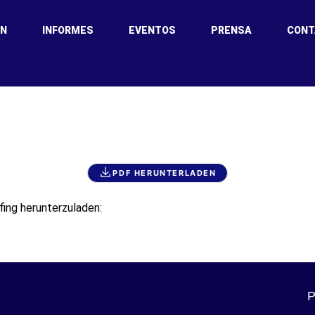
ÓN
INFORMES
EVENTOS
PRENSA
CONT
Briefing 30. Novemb
PDF HERUNTERLADEN
fing herunterzuladen:
P