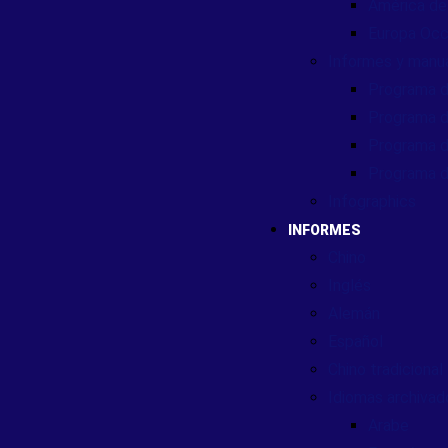
América de
Europa Occ
Informes y manu
Programa d
Programa d
Programa d
Programa d
Infographics
INFORMES
Chino
Inglés
Alemán
Español
Chino tradicional
Idiomas archivad
Arabe