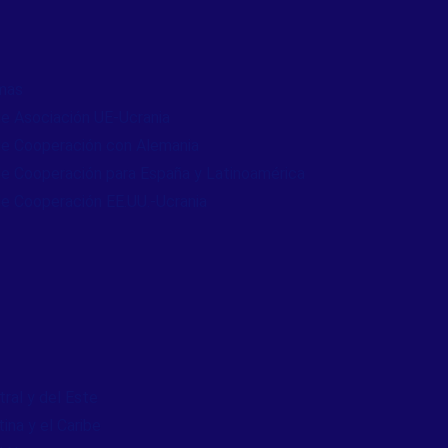
mas
e Asociación UE-Ucrania
e Cooperación con Alemania
e Cooperación para España y Latinoamérica
e Cooperación EE.UU.-Ucrania
ral y del Este
ina y el Caribe