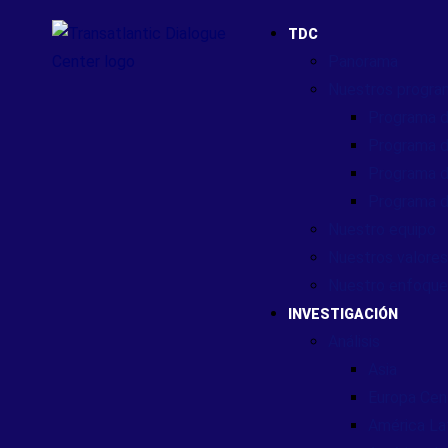
TDC
Panorama
Nuestros progra
Programa d
Programa d
Programa d
Programa d
Nuestro equipo
Nuestros valores
Nuestro enfoque
INVESTIGACIÓN
Análisis
Asia
Europa Cent
América Lat