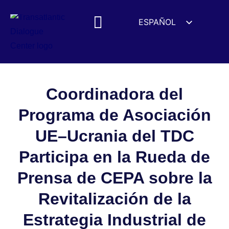
ESPAÑOL
ENGLISH
DEUTSCH
FRANÇAIS
УКРАЇНСЬКА
Coordinadora del
简体中文
Programa de Asociación
हिन्दी
UE–Ucrania del TDC
العربية
Participa en la Rueda de
ITALIANO
Prensa de CEPA sobre la
Revitalización de la
Estrategia Industrial de