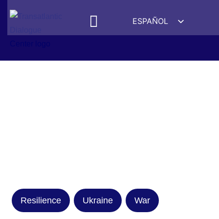
ESPAÑOL
ENGLISH
DEUTSCH
FRANÇAIS
УКРАЇНСЬКА
简体中文
हिन्दी
العربية
ITALIANO
Resilience
Ukraine
War