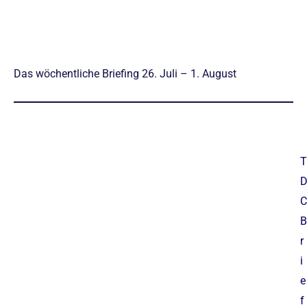
Das wöchentliche Briefing 26. Juli – 1. August
T
C
B
r
i
e
f