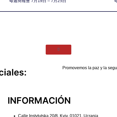
每週簡報會 7月19日 – 7月25日
Promovemos la paz y la segur
ciales:
INFORMACIÓN
Calle Instytutska 20/8, Kyiv, 01021, Ucrania