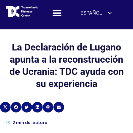
ESPAÑOL
ENGLISH
DEUTSCH
FRANÇAIS
La Declaración de Lugano
УКРАЇНСЬКА
apunta a la reconstrucción
简体中文
de Ucrania: TDC ayuda con
हिन्दी
su experiencia
العربية
ITALIANO
2
min de lectura