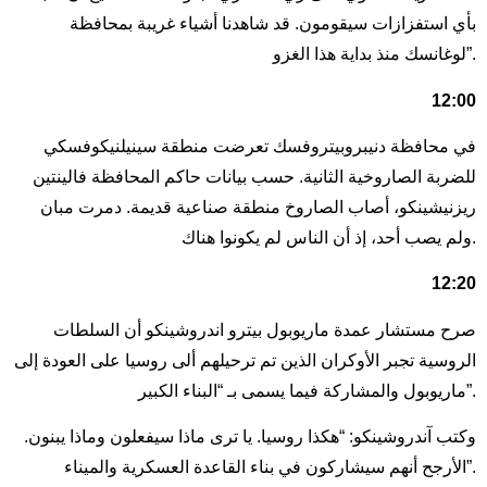
بأي استفزازات سيقومون. قد شاهدنا أشياء غريبة بمحافظة
لوغانسك منذ بداية هذا الغزو”.
12:00
في محافظة دنيبروبيتروفسك تعرضت منطقة سينيلنيكوفسكي
للضربة الصاروخية الثانية. حسب بيانات حاكم المحافظة فالينتين
ريزنيشينكو، أصاب الصاروخ منطقة صناعية قديمة. دمرت مبان
ولم يصب أحد، إذ أن الناس لم يكونوا هناك.
12:20
صرح مستشار عمدة ماريوبول بيترو اندروشينكو أن السلطات
الروسية تجبر الأوكران الذين تم ترحيلهم ألى روسيا على العودة إلى
ماريوبول والمشاركة فيما يسمى بـ “البناء الكبير”.
وكتب آندروشينكو: “هكذا روسيا. يا ترى ماذا سيفعلون وماذا يبنون.
الأرجح أنهم سيشاركون في بناء القاعدة العسكرية والميناء”.