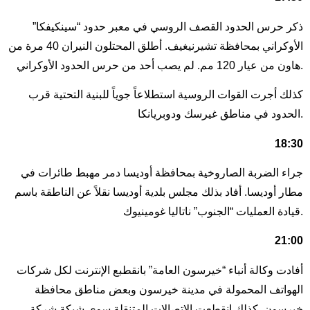
ذكر حرس الحدود القصف الروسي في معبر حدود “سينكيفكا”
الأوكراني بمحافظة تشيرنيغيف. أطلق المحتلون النيران 40 مرة من
هاون من عيار 120 مم. لم يصب أحد من حرس الحدود الأوكراني.
كذلك أجرت القوات الروسية استطلاعاً جوياً للبنية التحتية قرب
الحدود في مناطق غيرسك ودوبريانكا.
18:30
جراء الضربة الصاروخية بمحافظة أوديسا دمر مهبط طائرات في
مطار أوديسا. أفاد بذلك مجلس بلدية أوديسا نقلاً عن الناطقة باسم
قيادة العمليات “الجنوب” ناتاليا غومينيوك.
21:00
أفادت وكالة أنباء “خيرسون العامة” بانقطبع الإنترنت لكل شركات
الهواتف المحمولة في مدينة خيرسون وبعض مناطق محافظة
خيرسون. كذلك انقطعت الاتصالات المتنقلة سوى شبكة شركة