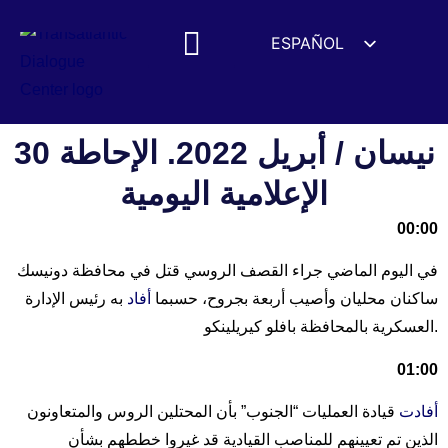
ESPAÑOL
ENGLISH
DEUTSCH
FRANÇAIS
30 نيسان / أبريل 2022. الإحاطة
УКРАЇНСЬКА
الإعلامية اليومية
简体中文
00:00
हिन्दी
في اليوم الماضي جراء القصف الروسي قتل في محافظة دونيسك
العربية
ساكنان محليان وأصيب أربعة بجروح، حسبما
أفاد
به رئيس الإدارة
ITALIANO
العسكرية بالمحافظة بافلو كيريلينكو.
01:00
أفادت
قيادة العمليات “الجنوب” بأن المحتلين الروس والمتعاونون
الذين تم تعيينهم للمناصب القيادية قد غيروا خططهم بشأن