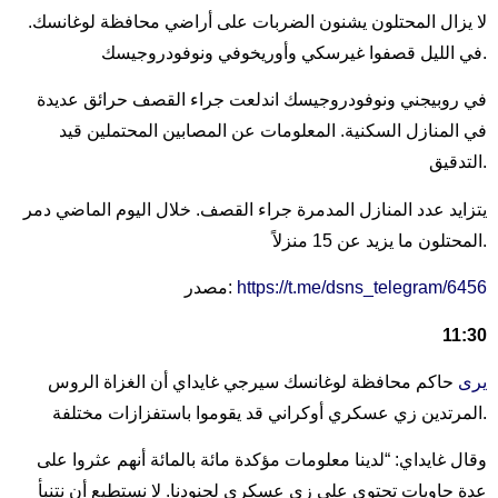
لا يزال المحتلون يشنون الضربات على أراضي محافظة لوغانسك.
في الليل قصفوا غيرسكي وأوريخوفي ونوفودروجيسك.
في روبيجني ونوفودروجيسك اندلعت جراء القصف حرائق عديدة
في المنازل السكنية. المعلومات عن المصابين المحتملين قيد
التدقيق.
يتزايد عدد المنازل المدمرة جراء القصف. خلال اليوم الماضي دمر
المحتلون ما يزيد عن 15 منزلاً.
https://t.me/dsns_telegram/6456
مصدر:
11:30
يرى
حاكم محافظة لوغانسك سيرجي غايداي أن الغزاة الروس
المرتدين زي عسكري أوكراني قد يقوموا باستفزازات مختلفة.
وقال غايداي: “لدينا معلومات مؤكدة مائة بالمائة أنهم عثروا على
عدة حاويات تحتوي على زي عسكري لجنودنا. لا نستطيع أن نتنبأ