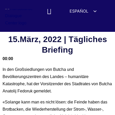
ESPAÑOL
ENGLISH
DEUTSCH
FRANÇAIS
15.März, 2022 | Tägliches
УКРАЇНСЬКА
Briefing
简体中文
00:00
हिन्दी
In den Großsiedlungen von Butcha und
العربية
Bevölkerungszentren des Landes – humanitäre
ITALIANO
Katastrophe, hat der Vorsitzender des Stadtrates von Butcha
Anatolij Fedoruk gemeldet.
«Solange kann man es nicht lösen: die Feinde haben das
Brotbacken, die Wiederherstellung der Strom-, Wasser-,