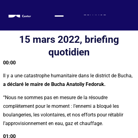
ESPAÑOL
ENGLISH
DEUTSCH
15 mars 2022, briefing
FRANÇAIS
quotidien
УКРАЇНСЬКА
00:00
简体中文
हिन्दी
Il y a une catastrophe humanitaire dans le district de Bucha,
العربية
a déclaré le maire de Bucha Anatoliy Fedoruk.
ITALIANO
“Nous ne sommes pas en mesure de la résoudre
complètement pour le moment : l’ennemi a bloqué les
boulangeries, les volontaires, et nos efforts pour rétablir
l’approvisionnement en eau, gaz et chauffage.
01:00