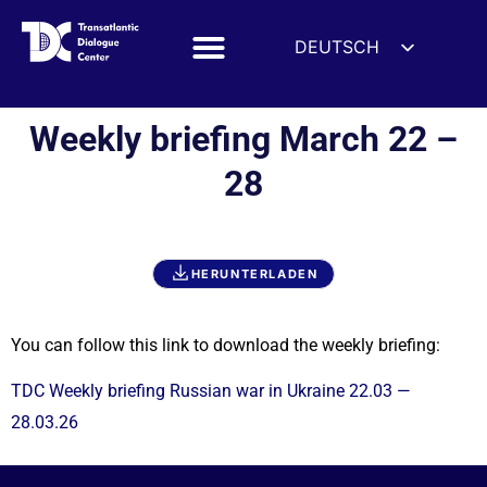
DEUTSCH
ENGLISH
ESPAÑOL
Weekly briefing March 22 –
FRANÇAIS
28
УКРАЇНСЬКА
简体中文
हिन्दी
HERUNTERLADEN
العربية
ITALIANO
You can follow this link to download the weekly briefing:
TDC Weekly briefing Russian war in Ukraine 22.03 —
28.03.26