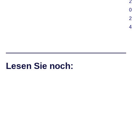
2
0
2
4
Lesen Sie noch: