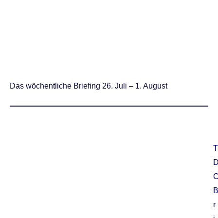
Das wöchentliche Briefing 26. Juli – 1. August
T
r