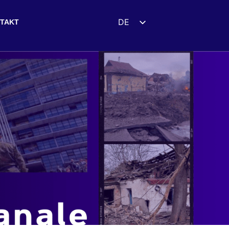
DE
TAKT
EN
ES
FR
UK
ZH
HI
AR
IT