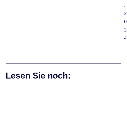
,
2
0
2
4
Lesen Sie noch: