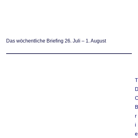
Das wöchentliche Briefing 26. Juli – 1. August
T
r
i
e