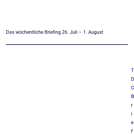
Das wöchentliche Briefing 26. Juli – 1. August
T
C
B
r
i
e
f