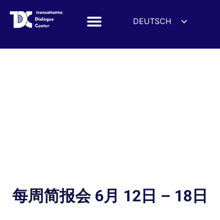
DEUTSCH
ENGLISH
ESPAÑOL
FRANÇAIS
УКРАЇНСЬКА
简体中文
हिन्दी
العربية
ITALIANO
每周简报会 6月 12日 – 18日