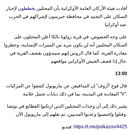
أفادت هيئة الأركان العامة الأوكرانية بأن المحتلين
يخططون
لإجبار
السكان على التجنيد في محافظة خيرسون لإشراكهم في الحرب
ضد أوكرانيا.
على وجه الخصوص، في قرية زولوتا بالكا أعلن المحتلون على
السكان المحليين أنه لن يكون مزيد من الممرات الإنسانية، وحظروا
مغادرة القرية. كما قال الروس إنهم سيبدؤون بقصف القرية في
حال إذا قصف الجيش الأوكراني مواقعهم.
13:00
قال فوج “آزوف” إن المدافيعن عن ماريوبول كشفوا عن المركبات
المعادية في المدينة، بما في ذلك دبابات تحمل علامة “V”.
يشير ذلك إلى أن وحدات المحتلين الذين ارتكبوا الفظائع في بوتشا
وقتلوا واغتصبوا وعذبوا المدنيين، تم نقلهم إلى ماريوبول الآن.
https://t.me/polkazov/4425
فيديو: