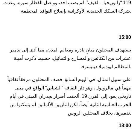
119 “زابوريجيا – لفيف”. لم يصب احد، وواصل القطار سيره. وعدت
شركة السكك الحديدية الأوكرانية بإصلاح النوافذ المحطمة.
15:00
يستهدف المحتلون مبانٍ نادرة ومعالم المدن، مما أدى إلى تدمير
عشرات من الكنائس والمسارح والتماثيل، حسبما ذكرت أمينة
المظالم ليودميلا دينيسوفا.
على سبيل المثال، في اليوم السابق قصف المحتلون مرفقاً ثقافياً
مهماً في مالرويول، وهو دار الثقافة “الشبابي” الواقع في مبنى
تاريخي يعود إلى القرن 19. ألحقت أضرار بجدران المبنى في أيام
الحرب العالمية الثانية أيضاً، لكن النازيين الألمانين لم يتمكنوا من
تدميرها، بخلاف المحتلين الروس.
18:00