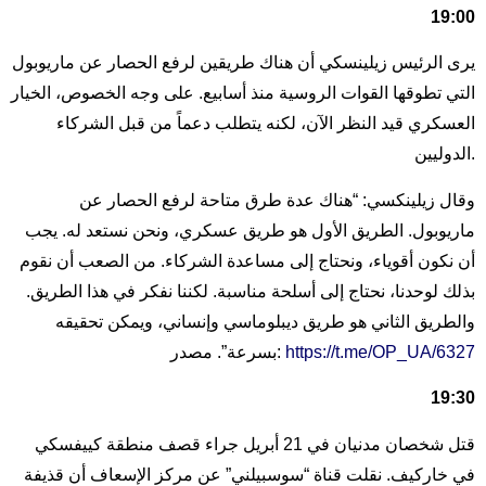
19:00
يرى الرئيس زيلينسكي أن هناك طريقين لرفع الحصار عن ماريوبول
التي تطوقها القوات الروسية منذ أسابيع. على وجه الخصوص، الخيار
العسكري قيد النظر الآن، لكنه يتطلب دعماً من قبل الشركاء
الدوليين.
وقال زيلينكسي: “هناك عدة طرق متاحة لرفع الحصار عن
ماريوبول. الطريق الأول هو طريق عسكري، ونحن نستعد له. يجب
أن نكون أقوياء، ونحتاج إلى مساعدة الشركاء. من الصعب أن نقوم
بذلك لوحدنا، نحتاج إلى أسلحة مناسبة. لكننا نفكر في هذا الطريق.
والطريق الثاني هو طريق ديبلوماسي وإنساني، ويمكن تحقيقه
https://t.me/OP_UA/6327
بسرعة”. مصدر:
19:30
قتل شخصان مدنيان في 21 أبريل جراء قصف منطقة كييفسكي
في خاركيف. نقلت قناة “سوسبيلني” عن مركز الإسعاف أن قذيفة