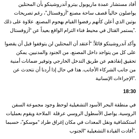
أفاد مستشار عمدة ماريوبول بيترو آندروشينكو بأن المحتلين
يواصلون حالياً قصف ساحة مصنع “آزوفستال”، رغم تصريحات
بوتين الذي أعلن كأنهم رفضوا القيام بهجوم المصنع. علاوة على ذلك
يستمر القتال في محيط فناء الترام الواقع بعيداً عن “آزوفستال”.
وأكد آندروشينكو قائلاً: “أعتقد أن المحتلين لن يتوقفوا قبل أن يقضوا
على كل من يتواجد داخل المصنع، من الجنود والمدنيين. يمكن
تحقيق إنقاذهم عن طريق التدخل الخارجي وتوفير ضمانات أمنية
من جانب الشركاء الأجانب. هذا في حال إذا أردنا أن نتحدث عن
الإجراءات الإنسانية”.
18:30
في منطقة البحر الأسود التشغيلية لوحظ وجود مجموعة السفن
الروسية. يواصل الأسطول الروسي عرقلة الملاحة ويقوم بعمليات
استكشافية ونقل المعدات في مكان إغراق طراد “موسكو”، حسبما
أفادت القيادة التشغيلية “الجنوب”.