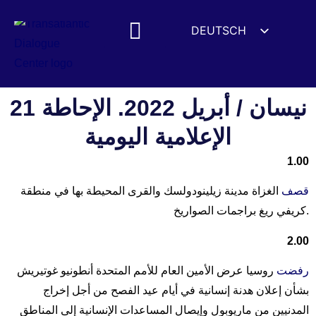
DEUTSCH
ENGLISH
ESPAÑOL
FRANÇAIS
21 نيسان / أبريل 2022. الإحاطة
УКРАЇНСЬКА
الإعلامية اليومية
简体中文
1.00
हिन्दी
قصف
الغزاة مدينة زيلينودولسك والقرى المحيطة بها في منطقة
العربية
كريفي ريغ براجمات الصواريخ.
ITALIANO
2.00
رفضت
روسيا عرض الأمين العام للأمم المتحدة أنطونيو غوتيريش
بشأن إعلان هدنة إنسانية في أيام عيد الفصح من أجل إخراج
المدنيين من ماريوبول وإيصال المساعدات الإنسانية إلى المناطق