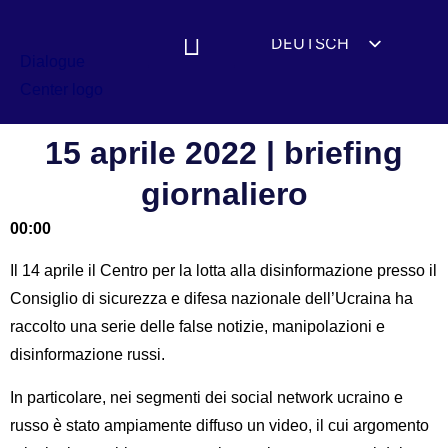
DEUTSCH
ENGLISH
ESPAÑOL
FRANÇAIS
15 aprile 2022 | briefing
УКРАЇНСЬКА
giornaliero
简体中文
00:00
हिन्दी
Il 14 aprile il Centro per la lotta alla disinformazione presso il
العربية
Consiglio di sicurezza e difesa nazionale dell’Ucraina ha
ITALIANO
raccolto una serie delle false notizie, manipolazioni e
disinformazione russi.
In particolare, nei segmenti dei social network ucraino e
russo è stato ampiamente diffuso un video, il cui argomento