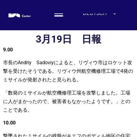
DEUTSCH
ENGLISH
ESPAÑOL
3月19日 日報
FRANÇAIS
9.00
УКРАЇНСЬКА
市長のAndriy Sadoviyによると、リヴィウ市はロケット攻
简体中文
撃を受けたそうである。リヴィウ州航空機修理工場で4発の
हिन्दी
ミサイルが発射されたと見られる。
العربية
「数発のミサイルが航空機修理工場を攻撃しました。工場
ITALIANO
に人がまかったので、被害者もなかったようです。」との
ことである。
10.00
撃墜されたミサイルの残骸がキエフのポディル地区の住宅