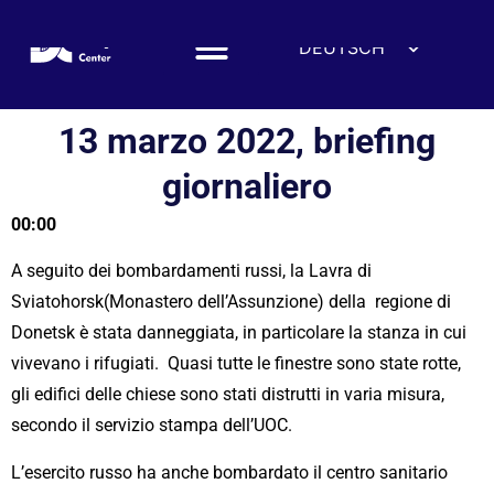
DEUTSCH
ENGLISH
ESPAÑOL
13 marzo 2022, briefing
FRANÇAIS
giornaliero
УКРАЇНСЬКА
00:00
简体中文
हिन्दी
A seguito dei bombardamenti russi, la Lavra di
العربية
Sviatohorsk(Monastero dell’Assunzione) della regione di
Donetsk è stata danneggiata, in particolare la stanza in cui
ITALIANO
vivevano i rifugiati. Quasi tutte le finestre sono state rotte,
gli edifici delle chiese sono stati distrutti in varia misura,
secondo il servizio stampa dell’UOC.
L’esercito russo ha anche bombardato il centro sanitario