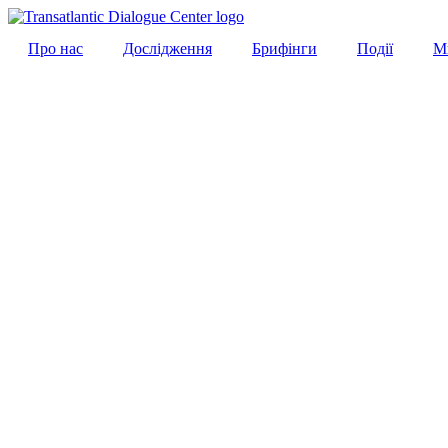
Про нас
Дослідження
Брифінги
Події
М
UK
UK