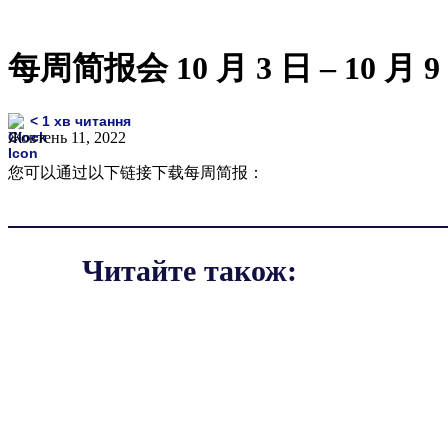
每周简报会 10 月 3 日 – 10 月 9
< 1
хв читання
Жовтень 11, 2022
您可以通过以下链接下载每周简报：
Читайте також: