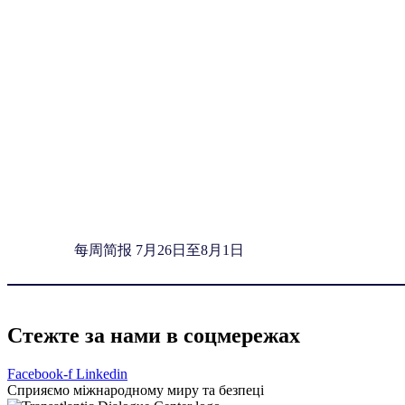
每周简报 7月26日至8月1日
Стежте за нами в соцмережах
Facebook-f
Linkedin
Сприяємо міжнародному миру та безпеці