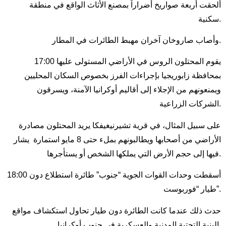
ألحقت أربعة صواريخ أضراراً بمصنع الأثاث الواقع في منطقة
سكنية.
وأصاب صاروخان آخران مهبط الطائرات في المطار.
17:00 يقوم المحتلون الروس في الأراضي المستولى عليها
بمحافظة زابوريجيا بإجراءات الفرز بخصوص السكان المحليين
ويمنعونهم من الإجلاء إلى أقاليم أوكرانيا الآمنة، ويسرقون
الشركات الزراعية.
على سبيل المثال، في قرية تشيرنيغيفكا يريد المحتلون مصادرة
الأراضي من أصحابها ويطالبونهم بملء حتى 8 مايو استمارة يشار
فيها إلى حجم الأرض التي يملكها الشخص أو يستأجرها.
18:00 أسقطت وحدات القوات الجوية “جنوب” طائرة استطلاع دون
طيار “فوربوست”.
حدث ذلك عندما كانت الطائرة دون طيار تحاول استكشاف مواقع
البنية التحتية المدنية والعسكرية في جنوب أوكرانيا.