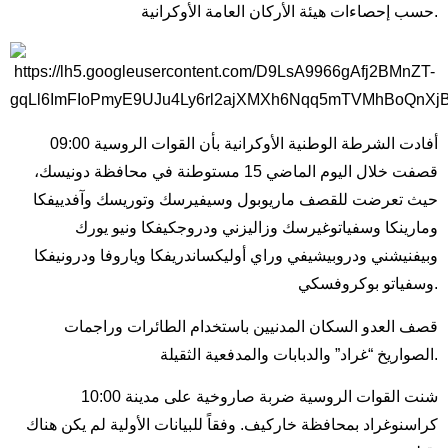
حسب إحصاءات هيئة الأركان العامة الأوكرانية.
09:00 أفادت الشرطة الوطنية الأوكرانية بأن القوات الروسية
قصفت خلال اليوم الماضي 15 مستوطنة في محافظة دونيسك،
حيث تعرضت للقصف ماريوبول وسيفيرسك وتوريسك وآفدييفكا
ومارينكا وسفياتوغيرسك وزاليزني ودروجكيفكا ونيو يورك
وبيفنيشني ودروبيشيفي وراي أوليكساندريفكا وياروفا ودرونيفكا
وسفياتو بوكروفسكي.
قصف العدو السكان المدنيين باستخدام الطائرات وراجمات
الصواريخ “غراد” والدبابات والمدفعية الثقيلة.
10:00 شنت القوات الروسية ضربة صاروخية على مدينة
كراسنوغراد بمحافظة خاركيف. وفقاً للبيانات الأولية لم يكن هناك