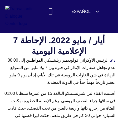
ESPAÑOL
ENGLISH
DEUTSCH
FRANÇAIS
7 أيار / مايو 2022. الإحاطة
УКРАЇНСЬКА
الإعلامية اليومية
简体中文
دعا
الرئيس الأوكراني فولوديمير زيلينسكي المواطنين إلى
00:00
हिन्दी
عدم تجاهل صفارات الإنذار في فترة بين 7 و9 مايو. من المتوقع
العربية
الزيادة في شن الغارات الروسية في تلك الأيام، إذ أن يوم 9 مايو
ITALIANO
يعتبر تاريخاً مهماً جداً في الدولة المعتدية.
01:00 أصيبت الفتاة ليزا شيرنيشينكو البالغة 15 من عمرها بشظايا
في ساقها جراء القصف الروسي. رغم الإصابة الخطيرة تمكنت
الفتاة من إخراج ذاتها وأربعة بالغين من تحت القصف، حيث قادت
السيارة حوالي 30 كم في طريق ملغم. حكت ليزا قصتها في