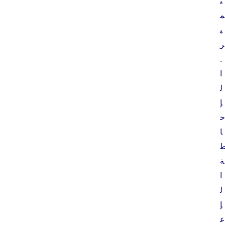
ت
م
ب
ر
.
ا
ل
إ
ح
ا
ة
ا
ل
إ
ع