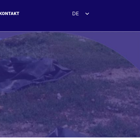
DE
KONTAKT
EN
ES
FR
UK
ZH
HI
AR
IT